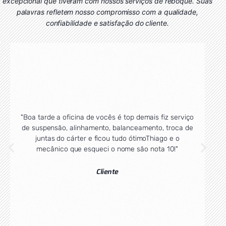
excepcional que tiveram com nossos serviços de reboque. Suas
palavras refletem nosso compromisso com a qualidade,
confiabilidade e satisfação do cliente.
"Boa tarde a oficina de vocês é top demais fiz serviço
"Já
de suspensão, alinhamento, balanceamento, troca de
con
juntas do cárter e ficou tudo ótimoThiago e o
mecânico que esqueci o nome são nota 10!"
Cliente