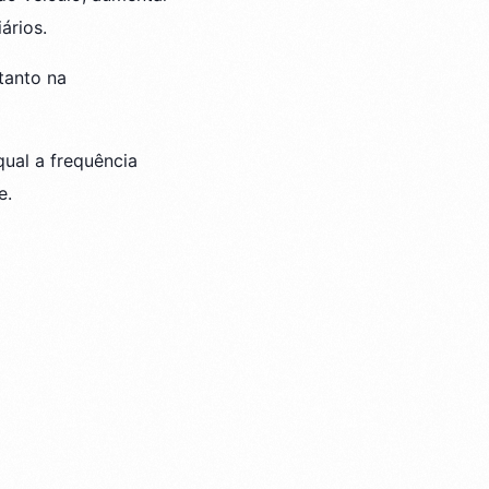
ários.
tanto na
 qual a frequência
e.