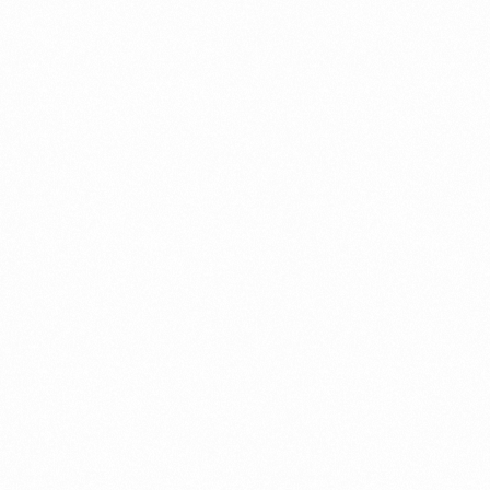
Carroceria
Dicas
Revisão
Automotiva:
O Que
Deve
Ser
Checado
e Com
Que
Frequência