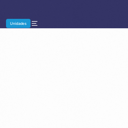
Unidades
Home
Blog
Autopeças
Dicas
Manutenção
Instalação de
Peças em Carros: Por Que Fazer com
Profissionais Especializados