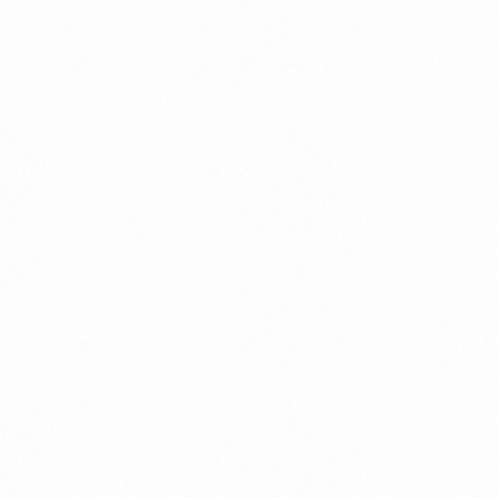
Entenda por que a instalação de
peças automotivas deve ser realizada
por profissionais especializados e
como isso contribui para a segurança
e o desempenho do veículo.