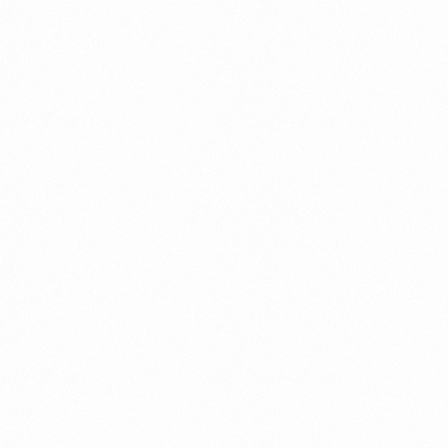
Julho 2, 2026
Autopeças
,
Dicas
6 Min Read