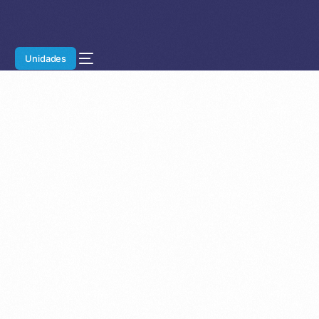
Unidades
Home
Blog
Autopeças
Dicas
Guia Completo dos
Principais Sistemas Automotivos
e Suas Peças